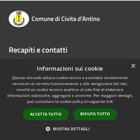
Comune di Civita d'Antino
Recapiti e contatti
Via Genova 6
×
Informazioni sui cookie
Telefono:
0863 978122
Pec:
info@pec.comune.civitadantino.aq.it
Questo sito web utilizza cookie tecnici e assimilati strettamente
necessari al corretto funzionamento e alla navigazione del sito,
nonché un cookie tecnico analitico al solo fine di elaborare
informazioni statistiche, aggregate e anonime. Per maggiori dettagli,
RSS
Copyright © 2026 • Comune di
può consultare la cookie policy al seguente
link
Accessibilità
Civita d'Antino • Powered by
Privacy
Municipium
Accesso
•
RIFIUTA TUTTO
ACCETTA TUTTO
Cookie
redazione
Mappa del sito
MOSTRA DETTAGLI